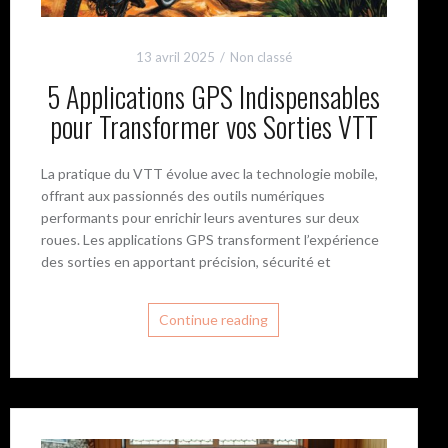
13 avril 2025
Non classé
5 Applications GPS Indispensables
pour Transformer vos Sorties VTT
La pratique du VTT évolue avec la technologie mobile,
offrant aux passionnés des outils numériques
performants pour enrichir leurs aventures sur deux
roues. Les applications GPS transforment l’expérience
des sorties en apportant précision, sécurité et
Continue reading