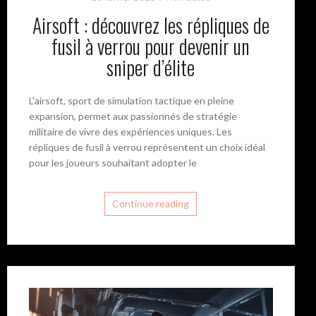
Airsoft : découvrez les répliques de
fusil à verrou pour devenir un
sniper d’élite
L'airsoft, sport de simulation tactique en pleine
expansion, permet aux passionnés de stratégie
militaire de vivre des expériences uniques. Les
répliques de fusil à verrou représentent un choix idéal
pour les joueurs souhaitant adopter le
Continue reading