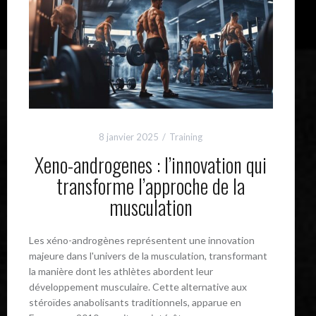
8 janvier 2025
Training
Xeno-androgenes : l’innovation qui
transforme l’approche de la
musculation
Les xéno-androgènes représentent une innovation
majeure dans l'univers de la musculation, transformant
la manière dont les athlètes abordent leur
développement musculaire. Cette alternative aux
stéroïdes anabolisants traditionnels, apparue en