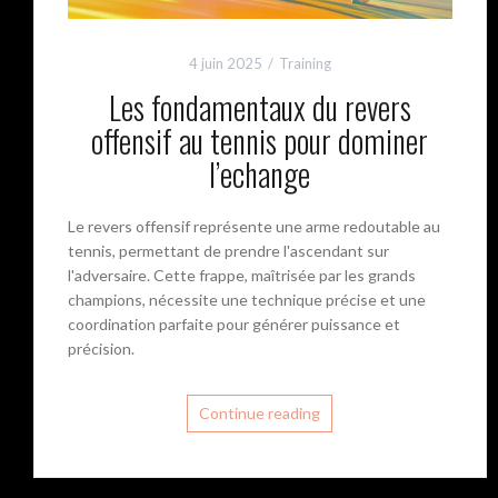
4 juin 2025
Training
Les fondamentaux du revers
offensif au tennis pour dominer
l’echange
Le revers offensif représente une arme redoutable au
tennis, permettant de prendre l'ascendant sur
l'adversaire. Cette frappe, maîtrisée par les grands
champions, nécessite une technique précise et une
coordination parfaite pour générer puissance et
précision.
Continue reading