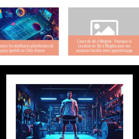
Cours de ski à Megève : Pourquoi la
ateformes de
Location de Ski à Megève pour vos
Les bienfaits
d’Ivoire
vacances facilite votre apprentissage
votre perfo