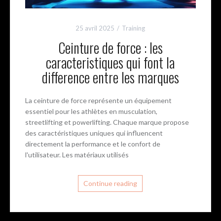
25 avril 2025
Training
Ceinture de force : les
caracteristiques qui font la
difference entre les marques
La ceinture de force représente un équipement
essentiel pour les athlètes en musculation,
streetlifting et powerlifting. Chaque marque propose
des caractéristiques uniques qui influencent
directement la performance et le confort de
l'utilisateur. Les matériaux utilisés
Continue reading