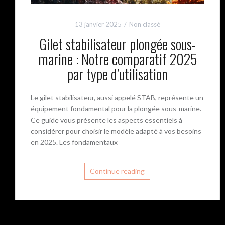
13 janvier 2025
Non classé
Gilet stabilisateur plongée sous-
marine : Notre comparatif 2025
par type d’utilisation
Le gilet stabilisateur, aussi appelé STAB, représente un
équipement fondamental pour la plongée sous-marine.
Ce guide vous présente les aspects essentiels à
considérer pour choisir le modèle adapté à vos besoins
en 2025. Les fondamentaux
Continue reading